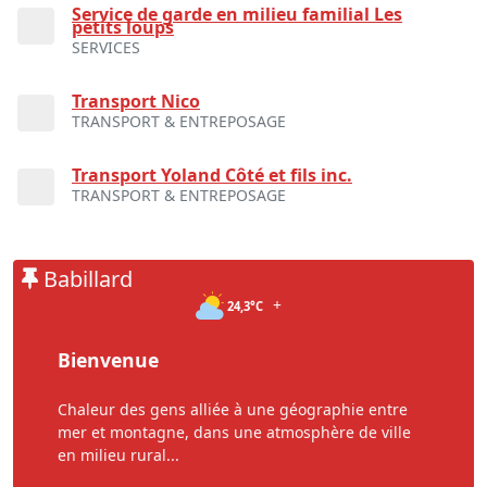
Service de garde en milieu familial Les
petits loups
SERVICES
Transport Nico
TRANSPORT & ENTREPOSAGE
Transport Yoland Côté et fils inc.
TRANSPORT & ENTREPOSAGE
Babillard
+
24,3°C
Bienvenue
Chaleur des gens alliée à une géographie entre
mer et montagne, dans une atmosphère de ville
en milieu rural...