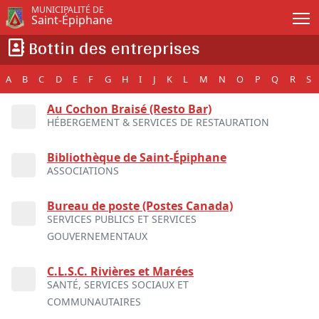
Passer au contenu principal
MUNICIPALITÉ DE
Saint-Épiphane
Bottin des entreprises
A
B
C
D
E
F
G
H
I
J
K
L
M
N
O
P
Q
R
S
Au Cochon Braisé (Resto Bar)
HÉBERGEMENT & SERVICES DE RESTAURATION
Bibliothèque de Saint-Épiphane
ASSOCIATIONS
Bureau de poste (Postes Canada)
SERVICES PUBLICS ET SERVICES
GOUVERNEMENTAUX
C.L.S.C. Rivières et Marées
SANTÉ, SERVICES SOCIAUX ET
COMMUNAUTAIRES