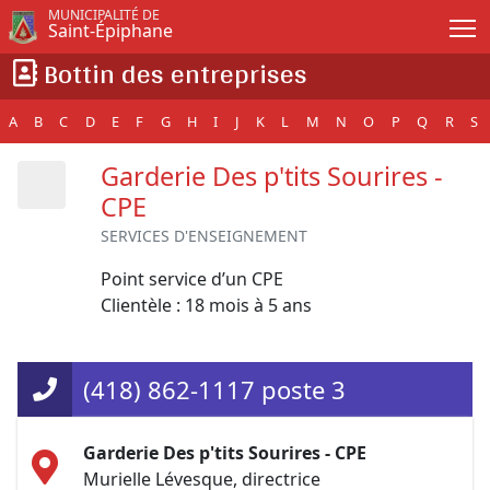
Passer au contenu principal
MUNICIPALITÉ DE
Saint-Épiphane
Bottin des entreprises
A
B
C
D
E
F
G
H
I
J
K
L
M
N
O
P
Q
R
S
Garderie Des p'tits Sourires -
CPE
SERVICES D'ENSEIGNEMENT
Point service d’un CPE
Clientèle : 18 mois à 5 ans
(418) 862-1117 poste 3
Garderie Des p'tits Sourires - CPE
Murielle Lévesque, directrice