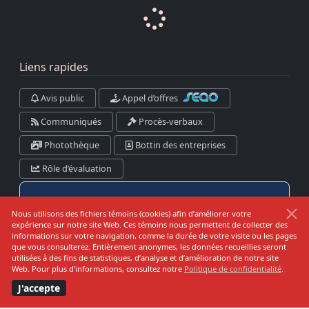
Liens rapides
Avis public
Appel d’offres
Communiqués
Procès-verbaux
Photothèque
Bottin des entreprises
Rôle d’évaluation
Danger d’incendie
Nous utilisons des fichiers témoins (cookies) afin d’améliorer votre
expérience sur notre site Web. Ces témoins nous permettent de collecter des
informations sur votre navigation, comme la durée de votre visite ou les pages
que vous consulterez. Entièrement anonymes, les données recueillies seront
utilisées à des fins de statistiques, d’analyse et d’amélioration de notre site
Prévision pour:
Web. Pour plus d’informations, consultez notre
Politique de confidentialité
.
Kamouraska-RDL-Témis-Les Basques
J'accepte