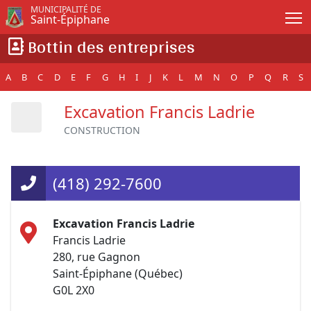
Passer au contenu principal
MUNICIPALITÉ DE
Saint-Épiphane
Bottin des entreprises
A
B
C
D
E
F
G
H
I
J
K
L
M
N
O
P
Q
R
S
Excavation Francis Ladrie
CONSTRUCTION
(418) 292-7600
Excavation Francis Ladrie
Francis Ladrie
280, rue Gagnon
Saint-Épiphane (Québec)
G0L 2X0