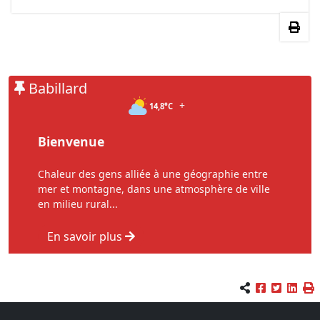
Babillard
+
14,8°C
Bienvenue
Chaleur des gens alliée à une géographie entre
mer et montagne, dans une atmosphère de ville
en milieu rural...
En savoir plus