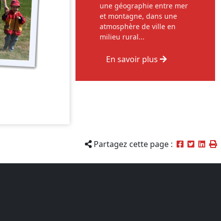
une géographie entre mer
et montagne, dans une
atmosphère de ville en
milieu rural...
En savoir plus
Partagez cette page :