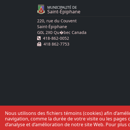
MUNICIPALITÉ DE
Saint-Épiphane
220, rue du Couvent
Saint-Épiphane
G0L 2X0 Qu�bec Canada
Téléphone :
418-862-0052
Télécopie :
418 862-7753
Nous utilisons des fichiers témoins (cookies) afin d’amé
navigation, comme la durée de votre visite ou les pages q
d’analyse et d’amélioration de notre site Web. Pour plus