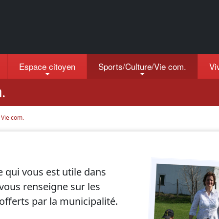
Espace citoyen
Sports/Culture/Vie com.
Vi
.
 Vie com.
 qui vous est utile dans
e vous renseigne sur les
offerts par la municipalité.