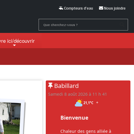
Compteurs d’eau
Nous joindre
vre ici
/découvrir
Babillard
samedi 8 août 2026 à 11 h 41
+
21,1°C
Bienvenue
Chaleur des gens alliée à