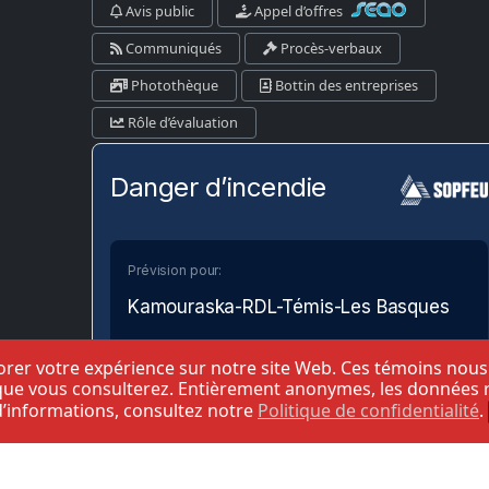
Avis public
Appel d’offres
Communiqués
Procès-verbaux
Photothèque
Bottin des entreprises
Rôle d’évaluation
Danger d’incendie
Prévision pour:
Kamouraska-RDL-Témis-Les Basques
liorer votre expérience sur notre site Web. Ces témoins nou
Bas
Modéré
Élevé
Très Élevé
Extrême
ue vous consulterez. Entièrement anonymes, les données recu
 d’informations, consultez notre
Politique de confidentialité
.