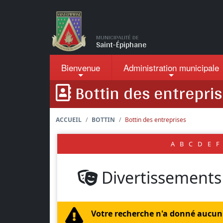
Passer au contenu principal
MUNICIPALITÉ DE
Saint-Épiphane
Bienvenue
Administration
municipale
Bottin des entrepri
ACCUEIL
BOTTIN
Bottin des entreprises
A
B
C
D
E
F
Divertissements e
Votre recherche n'a donné aucun 