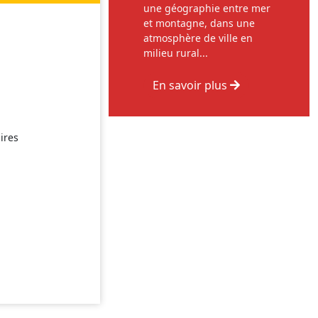
une géographie entre mer
et montagne, dans une
atmosphère de ville en
milieu rural...
En savoir plus
ires