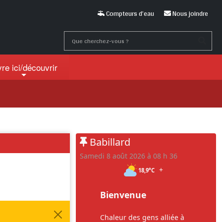
Compteurs d’eau
Nous joindre
vre ici
/découvrir
Babillard
samedi 8 août 2026 à 08 h 36
+
18,9°C
Bienvenue
Chaleur des gens alliée à