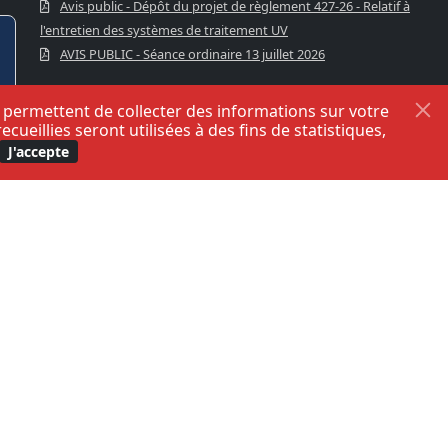
Avis public - Dépôt du projet de règlement 427-26 - Relatif à
l'entretien des systèmes de traitement UV
AVIS PUBLIC - Séance ordinaire 13 juillet 2026
s permettent de collecter des informations sur votre
eillies seront utilisées à des fins de statistiques,
J'accepte
fidentialité
.