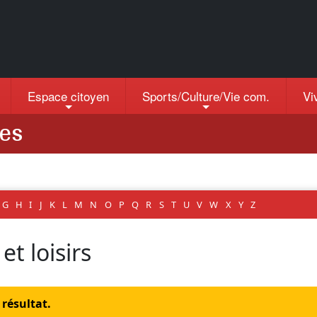
Espace citoyen
Sports/Culture/Vie com.
Vi
ses
G
H
I
J
K
L
M
N
O
P
Q
R
S
T
U
V
W
X
Y
Z
t loisirs
résultat.