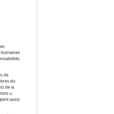
les
es humaines
onsabilités
as de
mbres du
ts de la
ions »,
ipent aussi