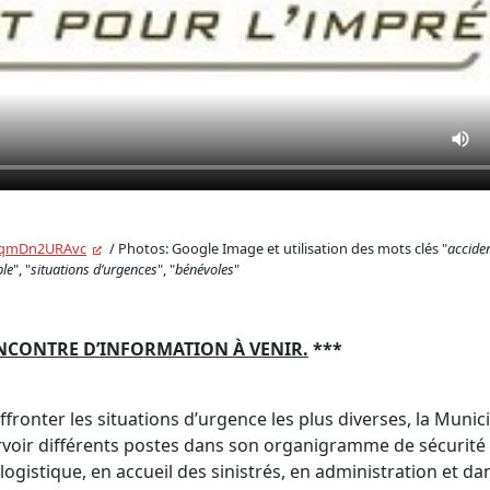
=TqmDn2URAvc
/ Photos: Google Image et utilisation des mots clés "
acciden
ble
", "
situations d’urgences
", "
bénévoles
"
NCONTRE D’INFORMATION À VENIR.
***
fronter les situations d’urgence les plus diverses, la Munici
oir différents postes dans son organigramme de sécurité c
istique, en accueil des sinistrés, en administration et dan