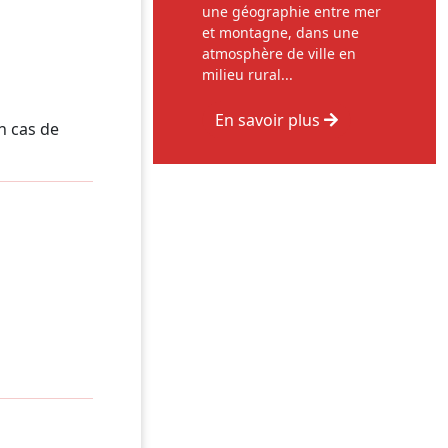
une géographie entre mer
et montagne, dans une
atmosphère de ville en
milieu rural...
En savoir plus
n cas de