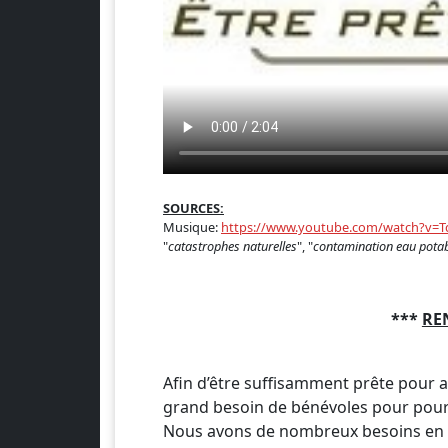
SOURCES:
Musique:
https://www.youtube.com/watch?v
"
catastrophes naturelles
", "
contamination eau pota
***
RE
Afin d’être suffisamment prête pour af
grand besoin de bénévoles pour pourv
Nous avons de nombreux besoins en log