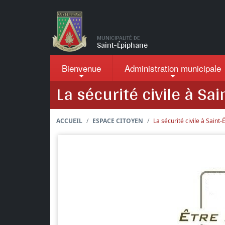
Passer au contenu principal
MUNICIPALITÉ DE
Saint-Épiphane
Bienvenue
Administration
municipale
La sécurité civile à Sai
ACCUEIL
ESPACE CITOYEN
La sécurité civile à Saint-