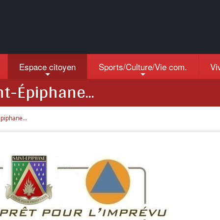
Espace citoyen
Sports/Culture/Vie com.
Vi
nt-Épiphane...
Épiphane...