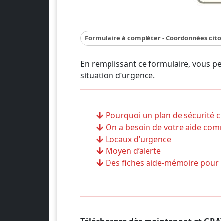
Formulaire à compléter - Coordonnées cit
En remplissant ce formulaire, vous pe
situation d’urgence.
Pourquoi un plan de sécurité ci
On a besoin de votre aide co
Locaux d’urgence
Moyen d’alerte
Des fiches aide-mémoire pour l