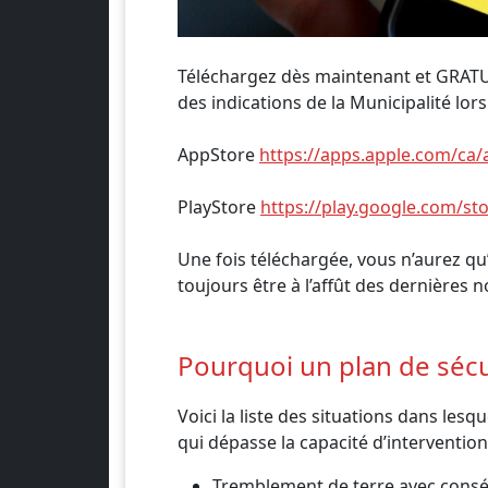
Téléchargez dès maintenant et GRATUIT
des indications de la Municipalité lors
AppStore
https://apps.apple.com/ca
PlayStore
https://play.google.com/st
Une fois téléchargée, vous n’aurez qu
toujours être à l’affût des dernières no
Pourquoi un plan de sécur
Voici la liste des situations dans l
qui dépasse la capacité d’intervention
Tremblement de terre avec cons