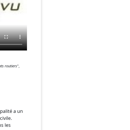
ts routiers
",
palité a un
ivile.
s les