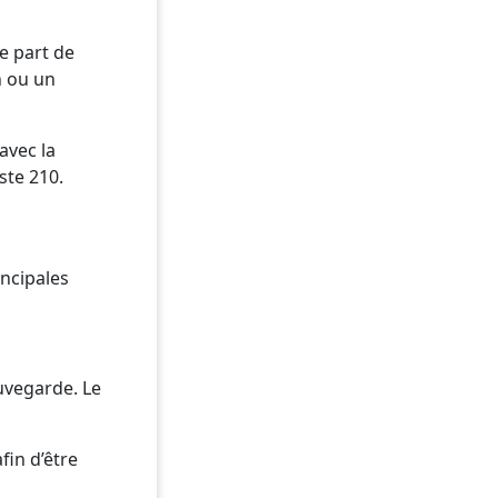
e part de
n ou un
avec la
ste 210.
incipales
auvegarde. Le
fin d’être