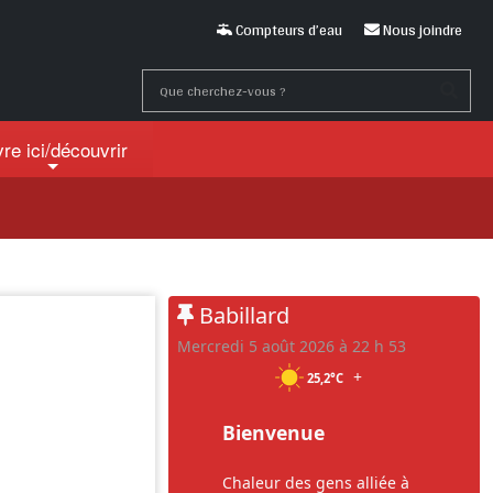
Compteurs d’eau
Nous joindre
vre ici
/découvrir
Babillard
mercredi 5 août 2026 à 22 h 53
+
25,2°C
Bienvenue
Chaleur des gens alliée à