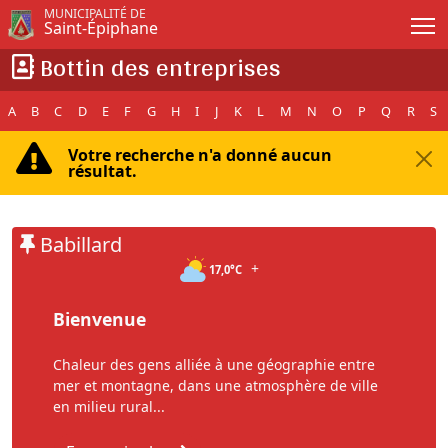
Passer au contenu principal
MUNICIPALITÉ DE
Saint-Épiphane
Bottin des entreprises
A
B
C
D
E
F
G
H
I
J
K
L
M
N
O
P
Q
R
S
Votre recherche n'a donné aucun
résultat.
Babillard
+
17,0°C
Bienvenue
Chaleur des gens alliée à une géographie entre
mer et montagne, dans une atmosphère de ville
en milieu rural...