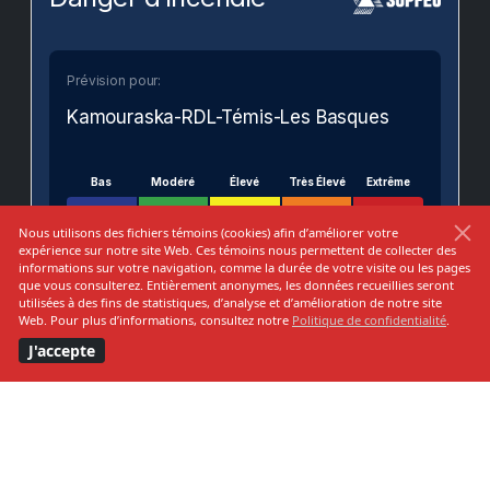
Prévision pour:
Kamouraska-RDL-Témis-Les Basques
Bas
Modéré
Élevé
Très Élevé
Extrême
Nous utilisons des fichiers témoins (cookies) afin d’améliorer votre
expérience sur notre site Web. Ces témoins nous permettent de collecter des
informations sur votre navigation, comme la durée de votre visite ou les pages
que vous consulterez. Entièrement anonymes, les données recueillies seront
VOIR SUR LA CARTE
utilisées à des fins de statistiques, d’analyse et d’amélioration de notre site
MUNICIPALITÉ DE
Web. Pour plus d’informations, consultez notre
Politique de confidentialité
.
Saint-Épiphane
J'accepte
220, rue du Couvent
Saint-Épiphane
G0L 2X0 Qu�bec Canada
Téléphone :
418-862-0052
Télécopie :
418 862-7753