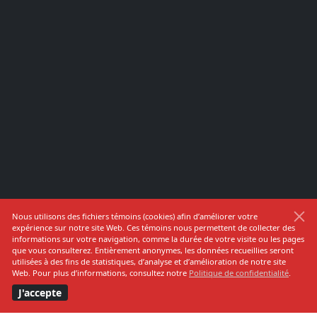
Nous utilisons des fichiers témoins (cookies) afin d’améliorer votre
expérience sur notre site Web. Ces témoins nous permettent de collecter des
Journal municipal
informations sur votre navigation, comme la durée de votre visite ou les pages
que vous consulterez. Entièrement anonymes, les données recueillies seront
Journal l'Épiphanois juin2026
utilisées à des fins de statistiques, d’analyse et d’amélioration de notre site
Web. Pour plus d’informations, consultez notre
Politique de confidentialité
.
Calendrier
2026
J'accepte
Avis public