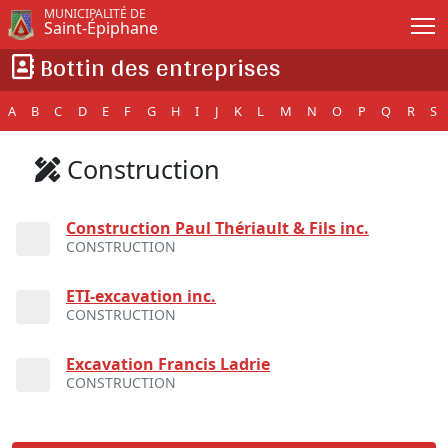
Passer au contenu principal
MUNICIPALITÉ DE
Saint-Épiphane
Bottin des entreprises
A
B
C
D
E
F
G
H
I
J
K
L
M
N
O
P
Q
R
S
Construction
Construction Paul Thériault & Fils inc.
CONSTRUCTION
ETI-excavation inc.
CONSTRUCTION
Excavation Francis Ladrie
CONSTRUCTION