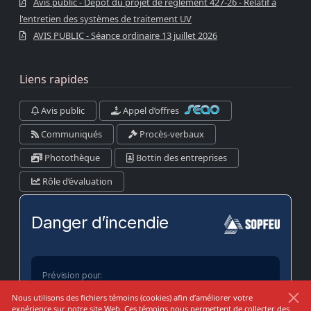
Avis public - Dépôt du projet de règlement 427-26 - Relatif à
l'entretien des systèmes de traitement UV
AVIS PUBLIC - Séance ordinaire 13 juillet 2026
Liens rapides
Avis public
Appel d’offres
Communiqués
Procès-verbaux
Photothèque
Bottin des entreprises
Rôle d’évaluation
Danger d’incendie
Prévision pour:
Kamouraska-RDL-Témis-Les Basques
Nous utilisons des fichiers témoins (cookies) afin d’améliorer votre
expérience sur notre site Web. Ces témoins nous permettent de collecter des