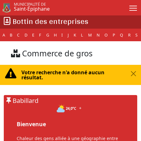
Passer au contenu principal
MUNICIPALITÉ DE
Saint-Épiphane
Bottin des entreprises
A
B
C
D
E
F
G
H
I
J
K
L
M
N
O
P
Q
R
S
Commerce de gros
Votre recherche n'a donné aucun
résultat.
Babillard
+
24,0°C
Bienvenue
Chaleur des gens alliée à une géographie entre