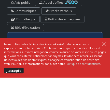
Avis public
Appel d’offres
Communiqués
Procès-verbaux
Photothèque
Bottin des entreprises
Rôle d’évaluation
Danger d’incendie
Nous utilisons des fichiers témoins (cookies) afin d’améliorer votre
expérience sur notre site Web. Ces témoins nous permettent de collecter des
informations sur votre navigation, comme la durée de votre visite ou les pages
que vous consulterez. Entièrement anonymes, les données recueillies seront
utilisées à des fins de statistiques, d’analyse et d’amélioration de notre site
Prévision pour:
Web. Pour plus d’informations, consultez notre
Politique de confidentialité
.
Kamouraska-RDL-Témis-Les Basques
J'accepte
Bas
Modéré
Élevé
Très Élevé
Extrême