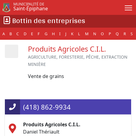
Passer au contenu principal
MUNICIPALITÉ DE
Saint-Épiphane
Bottin des entreprises
A
B
C
D
E
F
G
H
I
J
K
L
M
N
O
P
Q
R
S
Produits Agricoles C.I.L.
AGRICULTURE, FORESTERIE, PÊCHE, EXTRACTION
MINIÈRE
Vente de grains
(418) 862-9934
Produits Agricoles C.I.L.
Daniel Thériault