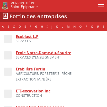
Passer au contenu principal
MUNICIPALITÉ DE
Saint-Épiphane
Bottin des entreprises
A
B
C
D
E
F
G
H
I
J
K
L
M
N
O
P
Q
R
S
Ecoblast L.P
SERVICES
Ecole Notre-Dame-du-Sourire
SERVICES D'ENSEIGNEMENT
Erablière Fortin
AGRICULTURE, FORESTERIE, PÊCHE,
EXTRACTION MINIÈRE
ETI-excavation inc.
CONSTRUCTION