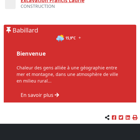
Excavation Francis Ladrie
CONSTRUCTION
Babillard
+
15,9°C
Bienvenue
Chaleur des gens alliée à une géographie entre
mer et montagne, dans une atmosphère de ville
en milieu rural...
En savoir plus