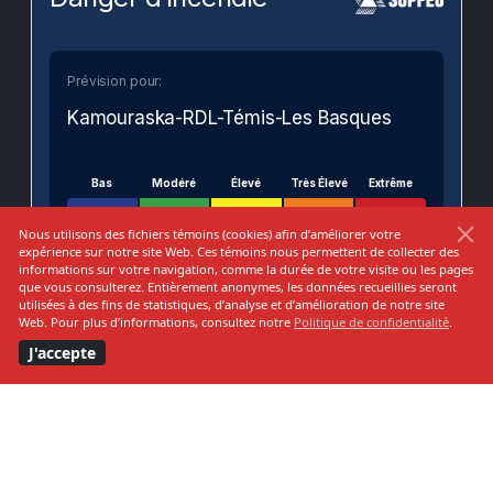
Prévision pour:
Kamouraska-RDL-Témis-Les Basques
Bas
Modéré
Élevé
Très Élevé
Extrême
Nous utilisons des fichiers témoins (cookies) afin d’améliorer votre
expérience sur notre site Web. Ces témoins nous permettent de collecter des
informations sur votre navigation, comme la durée de votre visite ou les pages
que vous consulterez. Entièrement anonymes, les données recueillies seront
VOIR SUR LA CARTE
utilisées à des fins de statistiques, d’analyse et d’amélioration de notre site
MUNICIPALITÉ DE
Web. Pour plus d’informations, consultez notre
Politique de confidentialité
.
Saint-Épiphane
J'accepte
220, rue du Couvent
Saint-Épiphane
G0L 2X0 Qu�bec Canada
Téléphone :
418-862-0052
Télécopie :
418 862-7753