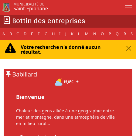
Passer au contenu principal
MUNICIPALITÉ DE
Saint-Épiphane
Bottin des entreprises
A
B
C
D
E
F
G
H
I
J
K
L
M
N
O
P
Q
R
S
Votre recherche n'a donné aucun
résultat.
Babillard
+
15,8°C
Bienvenue
Chaleur des gens alliée à une géographie entre
mer et montagne, dans une atmosphère de ville
en milieu rural...