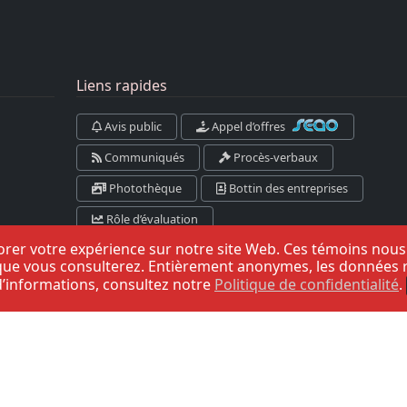
Liens rapides
Avis public
Appel d’offres
Communiqués
Procès-verbaux
Photothèque
Bottin des entreprises
Rôle d’évaluation
liorer votre expérience sur notre site Web. Ces témoins nou
ue vous consulterez. Entièrement anonymes, les données recu
Danger d’incendie
 d’informations, consultez notre
Politique de confidentialité
.
Prévision pour:
Kamouraska-RDL-Témis-Les Basques