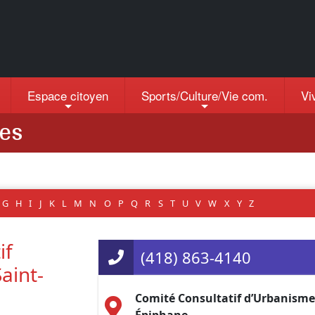
Espace citoyen
Sports/Culture/Vie com.
Vi
ses
G
H
I
J
K
L
M
N
O
P
Q
R
S
T
U
V
W
X
Y
Z
if
(418) 863-4140
aint-
Comité Consultatif d’Urbanisme