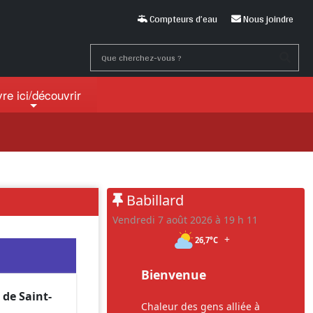
Compteurs d’eau
Nous joindre
vre ici
/découvrir
Babillard
vendredi 7 août 2026 à 19 h 11
+
26,7°C
Bienvenue
 de Saint-
Chaleur des gens alliée à