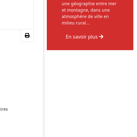
une géographie entre mer
et montagne, dans une
atmosphère de ville en
milieu rural...
En savoir plus
ires