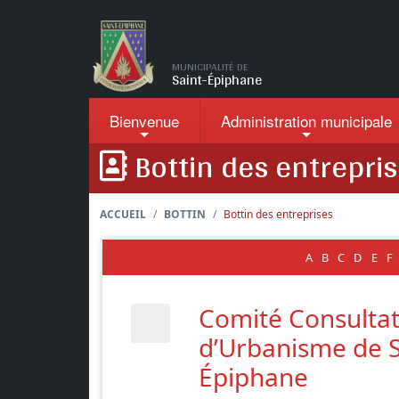
Passer au contenu principal
MUNICIPALITÉ DE
Saint-Épiphane
Bienvenue
Administration
municipale
Bottin des entrepri
ACCUEIL
BOTTIN
Bottin des entreprises
A
B
C
D
E
F
Comité Consultat
d’Urbanisme de S
Épiphane