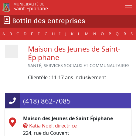
Passer au contenu principal
MUNICIPALITÉ DE
Saint-Épiphane
Bottin des entreprises
A
B
C
D
E
F
G
H
I
J
K
L
M
N
O
P
Q
R
S
Maison des Jeunes de Saint-
Épiphane
SANTÉ, SERVICES SOCIAUX ET COMMUNAUTAIRES
Clientèle : 11-17 ans inclusivement
(418) 862-7085
Maison des Jeunes de Saint-Épiphane
Katia Noël, directrice
224, rue du Couvent