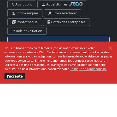
Avis public
Appel d’offres
Communiqués
Procès-verbaux
Photothèque
Bottin des entreprises
Rôle d’évaluation
Danger d’incendie
Nous utilisons des fichiers témoins (cookies) afin d’améliorer votre
expérience sur notre site Web. Ces témoins nous permettent de collecter des
informations sur votre navigation, comme la durée de votre visite ou les pages
que vous consulterez. Entièrement anonymes, les données recueillies seront
utilisées à des fins de statistiques, d’analyse et d’amélioration de notre site
Prévision pour:
Web. Pour plus d’informations, consultez notre
Politique de confidentialité
.
Kamouraska-RDL-Témis-Les Basques
J'accepte
Bas
Modéré
Élevé
Très Élevé
Extrême