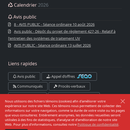
Calendrier
2026
Avis public
8 - AVIS PUBLIC - Séance ordinaire 10 août 2026
Avis public - Dépôt du projet de règlement 427-26 - Relatif à
l'entretien des systèmes de traitement UV
AVIS PUBLIC - Séance ordinaire 13 juillet 2026
Liens rapides
Avis public
Appel d’offres
Communiqués
Procès-verbaux
Photothèque
Bottin des entreprises
Nous utilisons des fichiers témoins (cookies) afin d’améliorer votre
Rôle d’évaluation
expérience sur notre site Web. Ces témoins nous permettent de collecter des
informations sur votre navigation, comme la durée de votre visite ou les pages
que vous consulterez. Entièrement anonymes, les données recueillies seront
utilisées à des fins de statistiques, d’analyse et d’amélioration de notre site
Danger d’incendie
Web. Pour plus d’informations, consultez notre
Politique de confidentialité
.