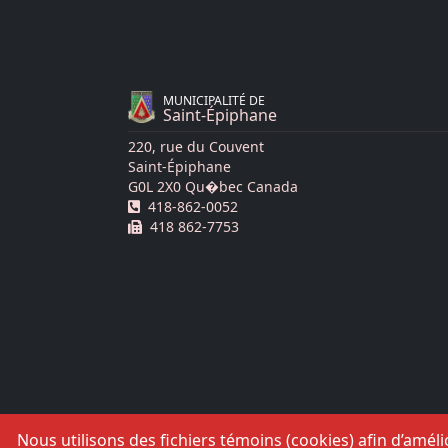
MUNICIPALITÉ DE
Saint-Épiphane
220, rue du Couvent
Saint-Épiphane
G0L 2X0 Qu�bec Canada
Téléphone :
418-862-0052
Télécopie :
418 862-7753
Nous utilisons des fichiers témoins (cookies) afin d’amé