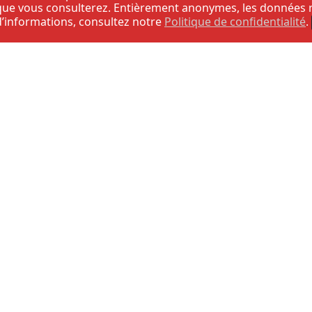
ue vous consulterez. Entièrement anonymes, les données recu
 d’informations, consultez notre
Politique de confidentialité
.
Bas
Modéré
Élevé
Très Élevé
Extrême
VOIR SUR LA CARTE
Plan du site
Accès à l’information
Termes et conditions
Politique de con
© 2026
Municipalité de Saint-Épiphane
- Tous droits réservés
229