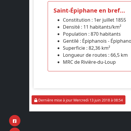
Saint-Épiphane en bref...
Constitution : 1er juillet 1855
Densité : 11 habitants/km²
Population : 870 habitants
Gentilé : Épiphanois - Épiphan
Superficie : 82,36 km²
Longueur de routes : 66,5 km
MRC de Rivière-du-Loup
Dernière mise à jour Mercredi 13 juin 2018 à 08:54