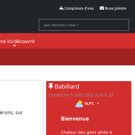
Compteurs d’eau
Nous joindre
vre ici
/découvrir
Babillard
dimanche 9 août 2026 à 08 h 22
+
14,5°C
pérons, sur
Bienvenue
Chaleur des gens alliée à