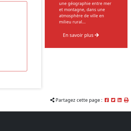
une géographie entre mer
et montagne, dans une
atmosphère de ville en
milieu rural...
En savoir plus
Partagez cette page :