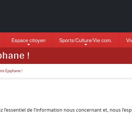
Espace citoyen
Sports/Culture/Vie com.
Vi
phane !
int-Épiphane !
z l’essentiel de l’information nous concernant et, nous l’es