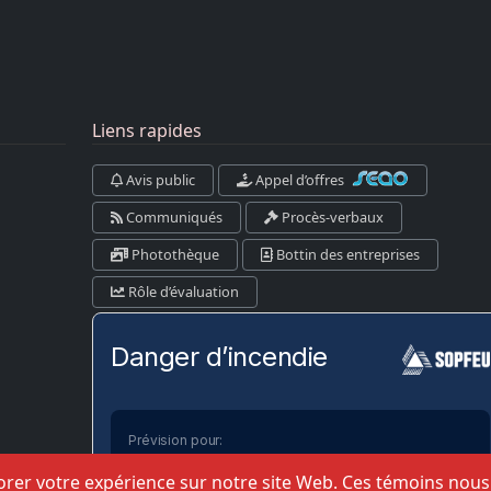
Liens rapides
Avis public
Appel d’offres
Communiqués
Procès-verbaux
Photothèque
Bottin des entreprises
Rôle d’évaluation
Danger d’incendie
Prévision pour:
Kamouraska-RDL-Témis-Les Basques
liorer votre expérience sur notre site Web. Ces témoins nou