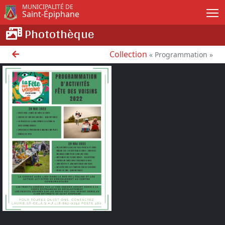
Passer au contenu principal
MUNICIPALITÉ DE
Saint-Épiphane
Photothèque
Collection
« Programmation »
Programmation Fête des
voisins